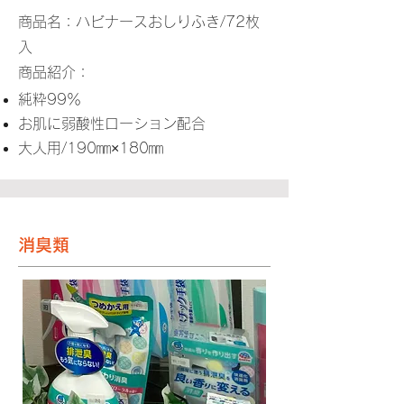
商品名：ハビナースおしりふき/72枚
入
商品紹介：
純粋99％
お肌に弱酸性ローション配合
​大人用/190㎜×180㎜
消臭類