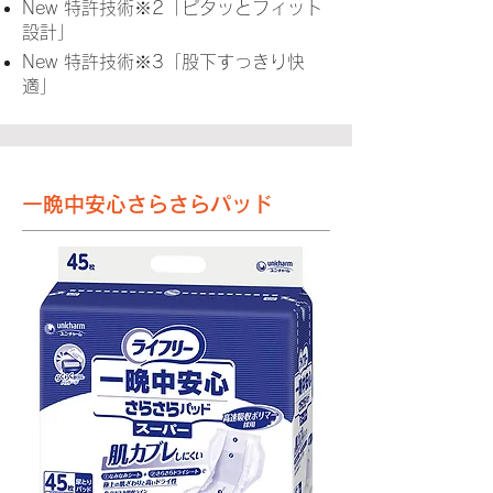
New 特許技術※2「ピタッとフィット
設計」
New 特許技術※3「股下すっきり快
適」
一晩中安心さらさらパッド