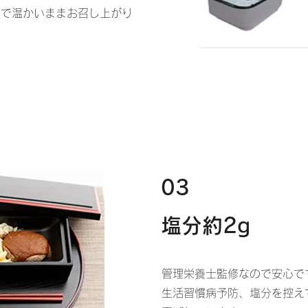
ーで温かいままお召し上がり
03
塩分約2g
管理栄養士監修なので安心で
生活習慣病予防、塩分を控え