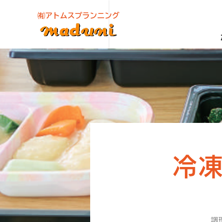
㈲アトムスプランニング
冷
調