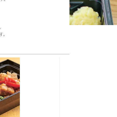
。
。
す。