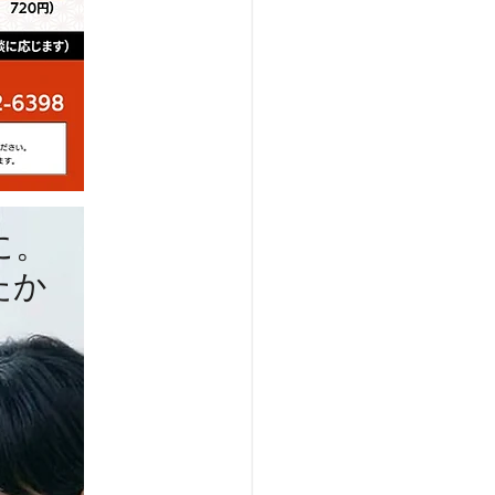
に。
たか