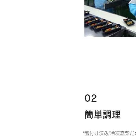
02
簡単調理
“盛付け済み”冷凍惣菜